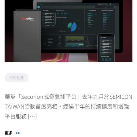
公司動態
華苓「Secorion威脅獵捕平台」去年九月於SEMICON
TAIWAN活動首度亮相，經過半年的持續擴展和增強
平台服務 […]
更多
>>