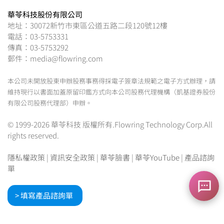
華苓科技股份有限公司
地址：30072新竹市東區公道五路二段120號12樓
電話：03-5753331
傳真：03-5753292
郵件：media@flowring.com
本公司未開放股東申辦股務事務得採電子簽章法規範之電子方式辦理，請
維持現行以書面加蓋原留印鑑方式向本公司股務代理機構（凱基證券股份
有限公司股務代理部）申辦。
© 1999-2026 華苓科技 版權所有.Flowring Technology Corp.All
rights reserved.
隱私權政策
|
資訊安全政策
|
華苓臉書
|
華苓YouTube
|
產品諮詢
單
> 填寫產品諮詢單