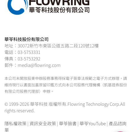
華苓科技股份有限公司
地址：30072新竹市東區公道五路二段120號12樓
電話：03-5753331
傳真：03-5753292
郵件：media@flowring.com
本公司未開放股東申辦股務事務得採電子簽章法規範之電子方式辦理，請
維持現行以書面加蓋原留印鑑方式向本公司股務代理機構（凱基證券股份
有限公司股務代理部）申辦。
© 1999-2026 華苓科技 版權所有.Flowring Technology Corp.All
rights reserved.
隱私權政策
|
資訊安全政策
|
華苓臉書
|
華苓YouTube
|
產品諮詢
單