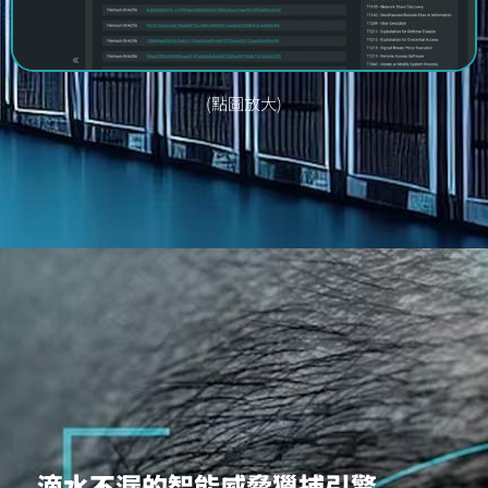
(點圖放大)
滴水不漏的智能威脅獵捕引擎