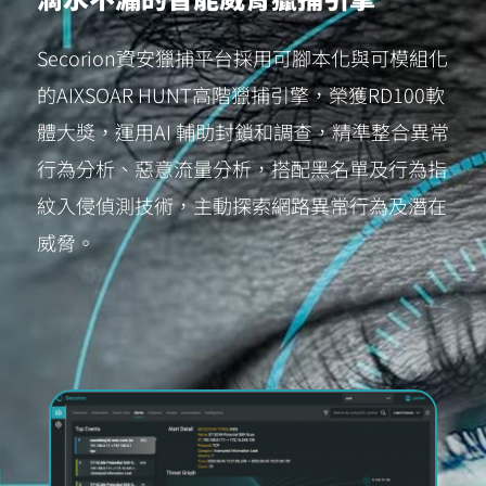
Secorion資安獵捕平台採用可腳本化與可模組化
的AIXSOAR HUNT高階獵捕引擎，榮獲RD100軟
體大獎，運用AI 輔助封鎖和調查，精準整合異常
行為分析、惡意流量分析，搭配黑名單及行為指
紋入侵偵測技術，主動探索網路異常行為及潛在
威脅。