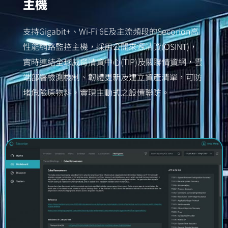
主機
支持Gigabit+、Wi-Fi 6E及主流頻段的Secorion高
性能網路監控主機，採用公開來源情資(OSINT)，
實時連結全球威脅情資中心(TIP)及關聯情資網，雲
端部署檢測機制、韌體更新及建立資產清單，可防
堵危險原物料，實現主動式之設備聯防。