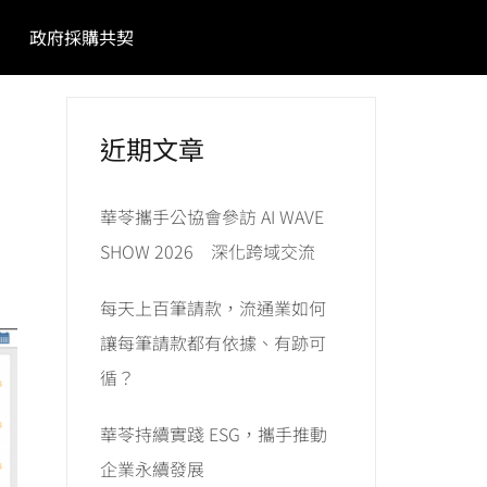
政府採購共契
近期文章
華苓攜手公協會參訪 AI WAVE
SHOW 2026 深化跨域交流
每天上百筆請款，流通業如何
讓每筆請款都有依據、有跡可
循？
華苓持續實踐 ESG，攜手推動
企業永續發展