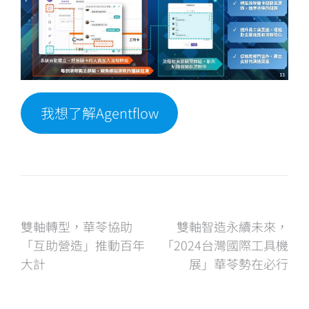
我想了解Agentflow
文
雙軸轉型，華苓協助
雙軸智造永續未來，
「互助營造」推動百年
「2024台灣國際工具機
章
大計
展」華苓勢在必行
導