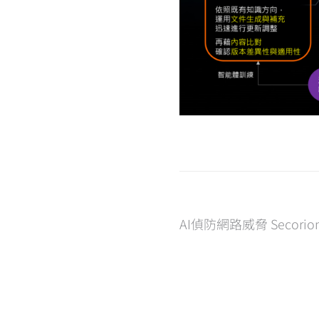
文
AI偵防網路威脅 Secori
章
導