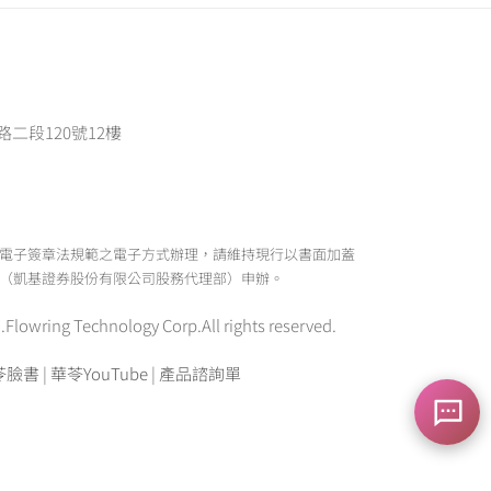
路二段120號12樓
電子簽章法規範之電子方式辦理，請維持現行以書面加蓋
（凱基證券股份有限公司股務代理部）申辦。
ing Technology Corp.All rights reserved.
苓臉書
|
華苓YouTube
|
產品諮詢單