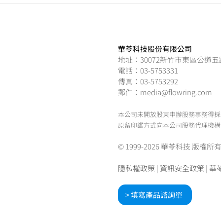
華苓科技股份有限公司
地址：30072新竹市東區公道五
電話：03-5753331
傳真：03-5753292
郵件：media@flowring.com
本公司未開放股東申辦股務事務得採
原留印鑑方式向本公司股務代理機構
© 1999-2026 華苓科技 版權所有.Flowr
隱私權政策
|
資訊安全政策
|
華
> 填寫產品諮詢單