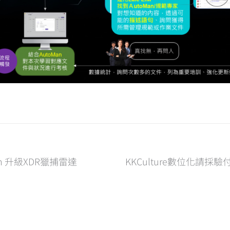
on 升級XDR獵捕雷達
KKCulture數位化請