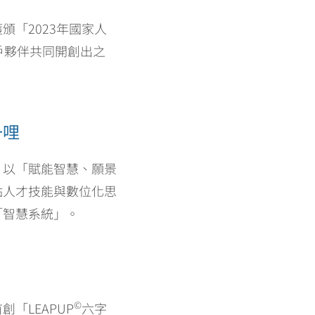
「2023年國家人
戶夥伴共同開創出之
一哩
，以「賦能智慧、願景
點人才技能與數位化思
「智慧系統」。
©
「LEAPUP
六字