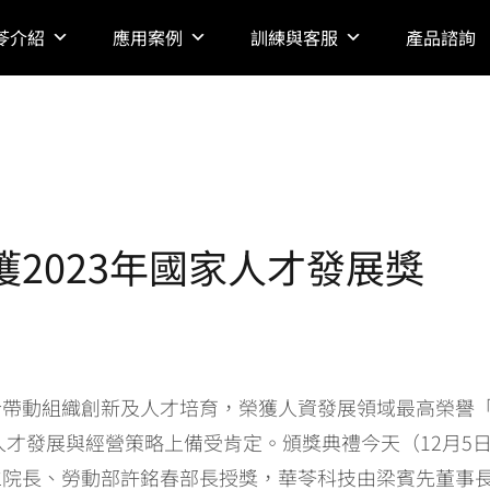
苓介紹
應用案例
訓練與客服
產品諮詢
2023年國家人才發展獎
帶動組織創新及人才培育，榮獲人資發展領域最高榮譽「2
人才發展與經營策略上備受肯定。頒獎典禮今天（12月5
仁院長、勞動部許銘春部長授獎，華苓科技由梁賓先董事