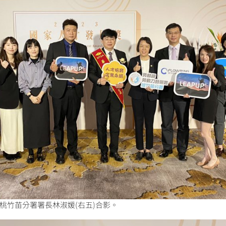
桃竹苗分署署長林淑媛(右五)合影。