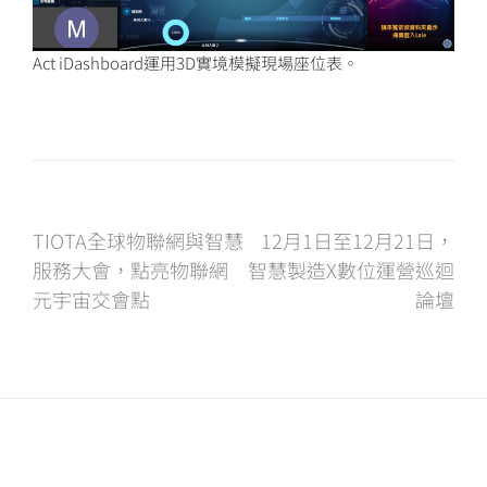
Act iDashboard運用3D實境模擬現場座位表。
文
TIOTA全球物聯網與智慧
12月1日至12月21日，
服務大會，點亮物聯網
智慧製造X數位運營巡迴
章
元宇宙交會點
論壇
導
覽