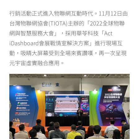
行銷活動正式進入物聯網互動時代。11月12日由
台灣物聯網協會(TIOTA)主辦的「2022全球物聯
網與智慧服務大會」，採用華苓科技「Act
iDashboard會展戰情室解決方案」進行現場互
動，吸睛大屏幕受到全場來賓讚嘆，再一次呈現
元宇宙虛實融合應用。