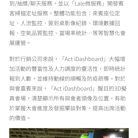
到/抽獎/聊天服務，並以「Lale微服務」開發賓
客掃描定址服務。整體功能包含：來賓座位定
址、人流監控、簽到桌影像紀錄、環境數據回
報、空氣品質監控、當場率統計…等等智慧化會
展運營。
對於行銷公司來說，「Act iDashboard」大幅增
加活動的豐富性及人力調度的靈活性，即時統計
報到人數，並維持動線的順暢及防疫疏導。對於
與會嘉賓來說，「Act iDashboard」醒目的3D擬
真會場，清楚顯示所有與會者頭像及位置，有助
於掌握大會進度及發掘攀談對象，提高出席活動
的價值。