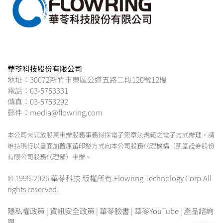
華苓科技股份有限公司
地址：30072新竹市東區公道五路二段120號12樓
電話：03-5753331
傳真：03-5753292
郵件：media@flowring.com
本公司未開放股東申辦股務事務得採電子簽章法規範之電子方式辦理，請
維持現行以書面加蓋原留印鑑方式向本公司股務代理機構（凱基證券股份
有限公司股務代理部）申辦。
© 1999-2026 華苓科技 版權所有.Flowring Technology Corp.All
rights reserved.
隱私權政策
|
資訊安全政策
|
華苓臉書
|
華苓YouTube
|
產品諮詢
單