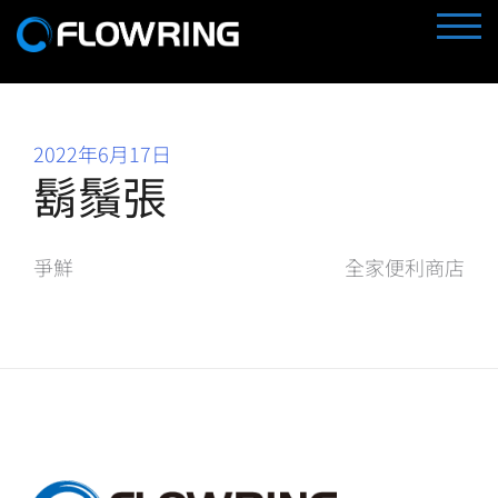
Skip
TOGG
to
content
2022年6月17日
鬍鬚張
文
爭鮮
全家便利商店
章
導
覽