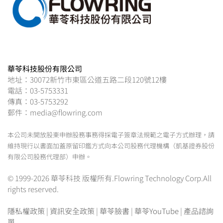
華苓科技股份有限公司
地址：30072新竹市東區公道五路二段120號12樓
電話：03-5753331
傳真：03-5753292
郵件：media@flowring.com
本公司未開放股東申辦股務事務得採電子簽章法規範之電子方式辦理，請
維持現行以書面加蓋原留印鑑方式向本公司股務代理機構（凱基證券股份
有限公司股務代理部）申辦。
© 1999-2026 華苓科技 版權所有.Flowring Technology Corp.All
rights reserved.
隱私權政策
|
資訊安全政策
|
華苓臉書
|
華苓YouTube
|
產品諮詢
單