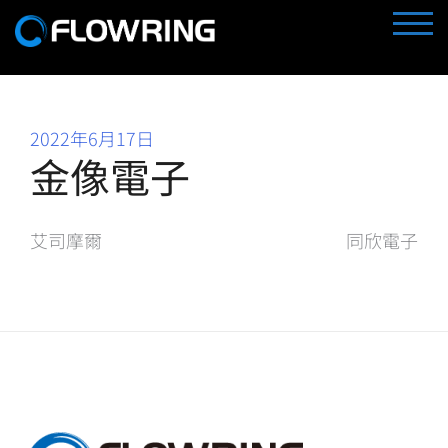
Skip
TOGG
to
content
2022年6月17日
金像電子
文
艾司摩爾
同欣電子
章
導
覽