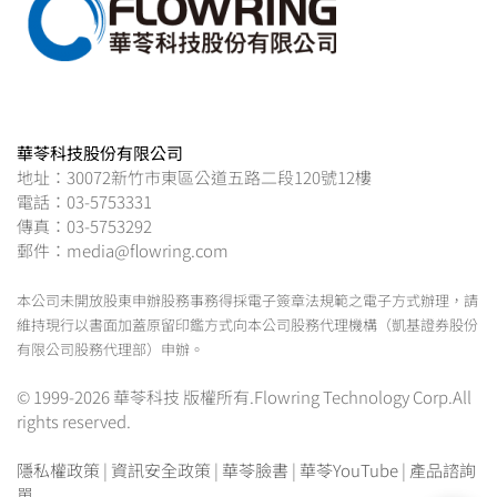
華苓科技股份有限公司
地址：30072新竹市東區公道五路二段120號12樓
電話：03-5753331
傳真：03-5753292
郵件：media@flowring.com
本公司未開放股東申辦股務事務得採電子簽章法規範之電子方式辦理，請
維持現行以書面加蓋原留印鑑方式向本公司股務代理機構（凱基證券股份
有限公司股務代理部）申辦。
© 1999-2026 華苓科技 版權所有.Flowring Technology Corp.All
rights reserved.
隱私權政策
|
資訊安全政策
|
華苓臉書
|
華苓YouTube
|
產品諮詢
單