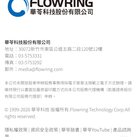
華苓科技股份有限公司
地址：30072新竹市東區公道五路二段120號12樓
電話：03-5753331
傳真：03-5753292
郵件：media@flowring.com
本公司未開放股東申辦股務事務得採電子簽章法規範之電子方式辦理，請
維持現行以書面加蓋原留印鑑方式向本公司股務代理機構（凱基證券股份
有限公司股務代理部）申辦。
© 1999-2026 華苓科技 版權所有.Flowring Technology Corp.All
rights reserved.
隱私權政策
|
資訊安全政策
|
華苓臉書
|
華苓YouTube
|
產品諮詢
單