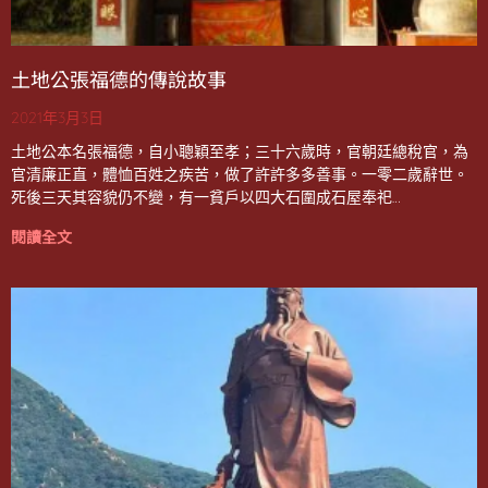
土地公張福德的傳說故事
2021年3月3日
土地公本名張福德，自小聰穎至孝；三十六歲時，官朝廷總稅官，為
官清廉正直，體恤百姓之疾苦，做了許許多多善事。一零二歲辭世。
死後三天其容貌仍不變，有一貧戶以四大石圍成石屋奉祀…
閱讀全文