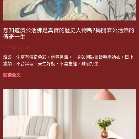
您知道濟公活佛是真實的歷史人物嗎?揭開濟公活佛的
傳奇一生
2021年3月17日
濟公一生富有傳奇色彩，他顛且濟。一身破帽破扇破鞋垢衲衣，舉止
瘋顛，不合常理。天性好動，不喜念經，難耐打坐…
閱讀全文