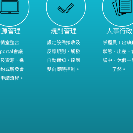
資源管理
規則管理
人事行政
戰情室整合
設定設備接收及
掌握員工出缺
iportal會議
反應規則，觸發
狀態、出差、
理及資源，進
自動通知，達到
議中、休假一
預約或觸發會
雙向即時控制。
了然。
室申請流程。