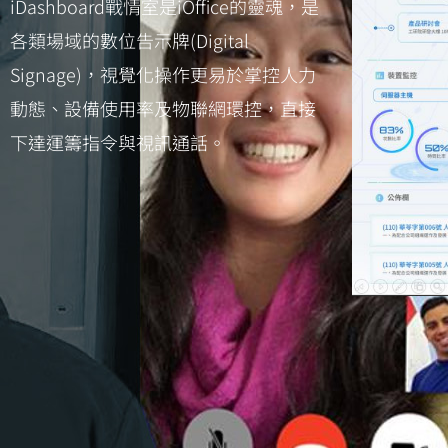
iDashboard戰情室是iOffice的靈魂，是
各類場域的數位告示牌(Digital
Signage)，視覺化操作更易於掌控人力
動態、設備使用率及物聯網環控，直接
下達運籌指令與視訊通話。