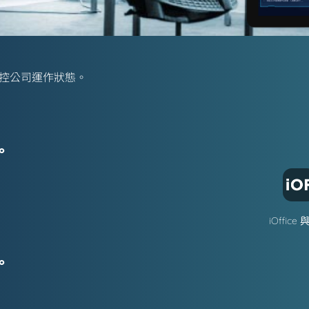
，掌控公司運作狀態。
情室
方案，將iDashboard數位儀
。
業營運看板，支援3D場域模
公司動態。
iOffice 
。