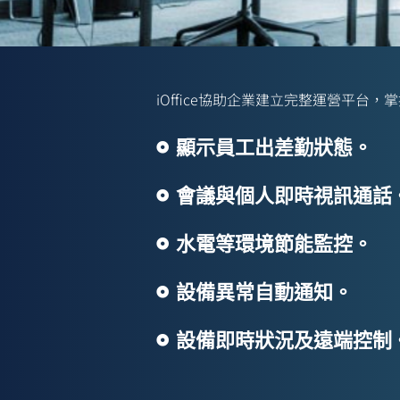
iOffice
iOffice協助企業建立完整運營平台
企業營運戰
顯示員工出差勤狀態。
因應數位轉型，iOffice是個可視化管理
會議與個人即時視訊通話
表板及辦公軟體結合為一目瞭然的企
擬，協助管理部門或經營者即時洞悉
水電等環境節能監控。
設備異常自動通知。
設備即時狀況及遠端控制