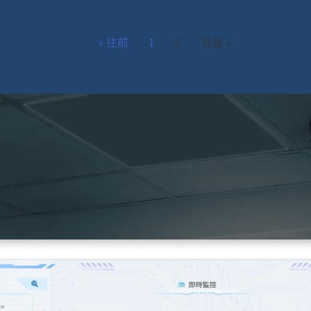
« 往前
1
2
往後 »