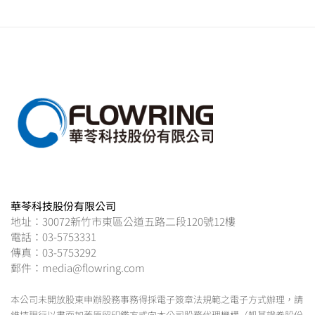
覽
華苓科技股份有限公司
地址：30072新竹市東區公道五路二段120號12樓
電話：03-5753331
傳真：03-5753292
郵件：media@flowring.com
本公司未開放股東申辦股務事務得採電子簽章法規範之電子方式辦理，請
維持現行以書面加蓋原留印鑑方式向本公司股務代理機構（凱基證券股份