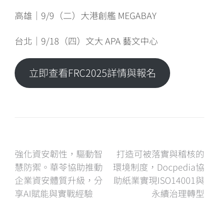
高雄｜9/9（二）大港創艦 MEGABAY
台北｜9/18（四）文大 APA 藝文中心
立即查看FRC2025詳情與報名
文
強化資安韌性，驅動智
打造可被落實與稽核的
慧防禦。華苓協助推動
環境制度，Docpedia協
章
企業資安體質升級，分
助紙業實現ISO14001與
享AI賦能與實戰經驗
永續治理轉型
導