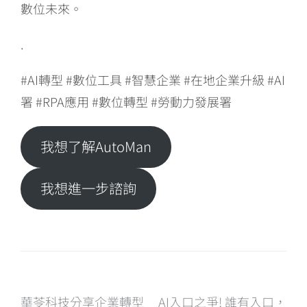
數位未來。
.
#AI轉型 #數位工具 #智慧企業 #在地企業升級 #AI
署 #RPA應用 #數位轉型 #勞動力發展署
我想了解AutoMan
我想進一步諮詢
華苓科技分享企業轉型
AI入口之爭! 誰有入口，