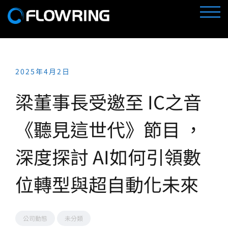
Skip
TOGG
to
content
2025年4月2日
梁董事長受邀至 IC之音
《聽見這世代》節目 ，
深度探討 AI如何引領數
位轉型與超自動化未來
公司動態
未分類