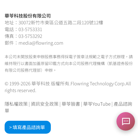
華苓科技股份有限公司
地址：30072新竹市東區公道五路二段120號12樓
電話：03-5753331
傳真：03-5753292
郵件：media@flowring.com
本公司未開放股東申辦股務事務得採電子簽章法規範之電子方式辦理，請
維持現行以書面加蓋原留印鑑方式向本公司股務代理機構（凱基證券股份
有限公司股務代理部）申辦。
© 1999-2026 華苓科技 版權所有.Flowring Technology Corp.All
rights reserved.
隱私權政策
|
資訊安全政策
|
華苓臉書
|
華苓YouTube
|
產品諮詢
單
> 填寫產品諮詢單