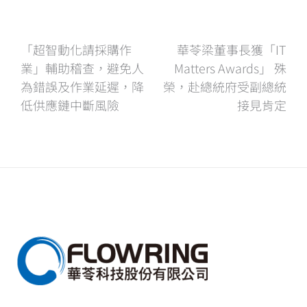
文
「超智動化請採購作
華苓梁董事長獲「IT
業」輔助稽查，避免人
Matters Awards」 殊
章
為錯誤及作業延遲，降
榮，赴總統府受副總統
低供應鏈中斷風險
接見肯定
導
覽