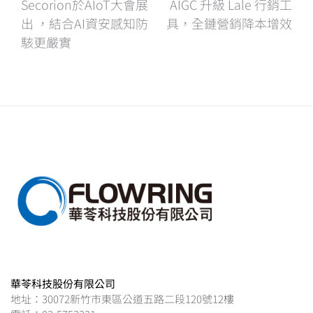
文
Secorion於AIoT大會展
AIGC 升級 Lale 行銷工
出 ，結合AI資安感知防
具，全鏈營銷降本增效
章
駭更嚴實
導
覽
華苓科技股份有限公司
地址：30072新竹市東區公道五路二段120號12樓