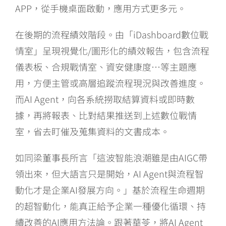
APP，從手機桌面啟動，應用方式更多元。
在後期的流程績效階段。由「iDashboard數位戰
情室」呈現視覺化/圖形化的績效報告，包含流程
儀表板、合規戰情室、資安健康度…等主題應
用，方便主管或高層追蹤流程現況與改善進度。
而AI Agent，向各系統撈取結算資料或即時數
據，再將報表、比對結果推送到上述數位戰情
室，省去盯催及蒐集資料的文書成本。
如同梁董事長所言「這波智能浪潮雖是由AIGC帶
領出來，但大語言只是開始，AI Agent與流程智
動化才是企業AI發展方向。」基於流程生命週期
的超智動化，能真正給予企業一種優化循環、持
續改善的AI應用方法論。跟著華苓，將AI Agent