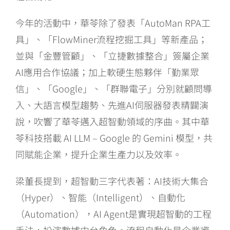
今年的活動中，華苓除了發表「AutoMan RPA工
具」、「FlowMiner流程挖掘工具」等新產品；
並與「金豐管顧」、「立捷數據整合」簽屬企業
AI應用合作協議；加上軟硬生態夥伴「勤業眾
信」、「Google」、「群聯電子」分別就顧問導
入、大語言模型趨勢、先進AI伺服器發表精闢演
說，吹響了華苓邁入超智動領域的序曲。其中華
苓科技搭載 AI LLM – Google 的 Gemini 模型，共
同賦能企業，提升企業生產力以及效率。
梁董長提到，超智動三字代表著：AI技術大集合
（Hyper）、智能（Intelligent）、自動化
（Automation），AI Agent是實現超智動的工程
手法，扮演數據中台角色。流程自動化是企業資