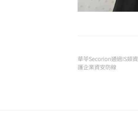
文
華苓Secorion通過I
護企業資安防線
章
導
覽