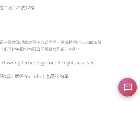
路二段120號12樓
電子簽章法規範之電子方式辦理，請維持現行以書面加蓋
（凱基證券股份有限公司股務代理部）申辦。
ing Technology Corp.All rights reserved.
苓臉書
|
華苓YouTube
|
產品諮詢單