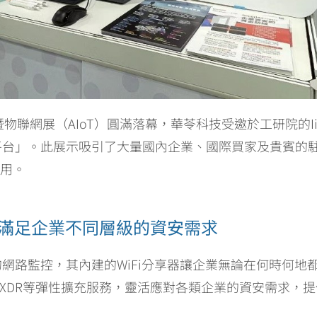
暨物聯網展（AIoT）圓滿落幕，華苓科技受邀於工研院的I
脅獵捕平台」。此展示吸引了大量國內企業、國際買家及貴賓
應用。
滿足企業不同層級的資安需求
基本的網路監控，其內建的WiFi分享器讓企業無論在何時何
R、XDR等彈性擴充服務，靈活應對各類企業的資安需求，