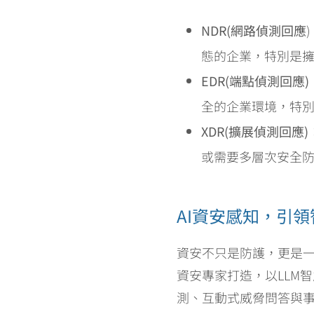
NDR(
網路偵測回應
態的企業，特別是
EDR(
端點偵測回應
)
全的企業環境，特
XDR(
擴展偵測回應
)
或需要多層次安全
AI資安感知，引
資安不只是防護，更是一種
資安專家打造，以LLM智
測、互動式威脅問答與