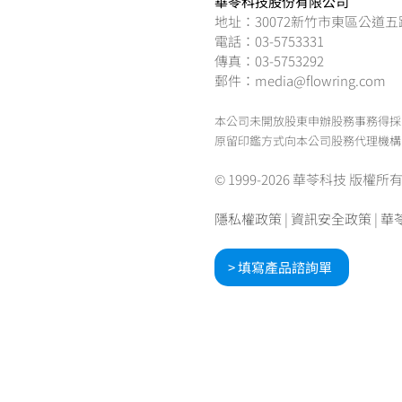
華苓科技股份有限公司
地址：30072新竹市東區公道五
電話：03-5753331
傳真：03-5753292
郵件：media@flowring.com
本公司未開放股東申辦股務事務得採
原留印鑑方式向本公司股務代理機構
© 1999-2026 華苓科技 版權所有.Flowr
隱私權政策
|
資訊安全政策
|
華
> 填寫產品諮詢單