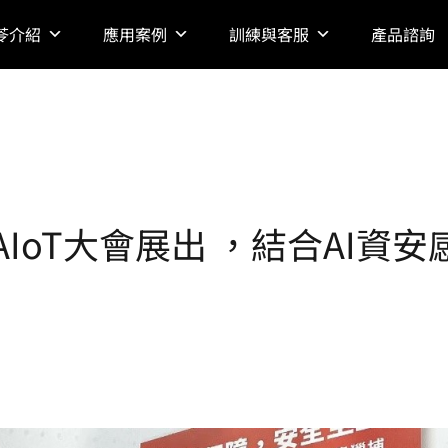
苓介紹
應用案例
訓練與客服
產品諮詢
n於AIoT大會展出 ，結合AI資