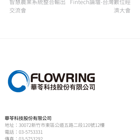
智慧農業系統整合輸出
Fintech論壇-台灣數位經
章
交流會
濟大會
導
覽
華苓科技股份有限公司
地址：30072新竹市東區公道五路二段120號12樓
電話：03-5753331
傳真：03-5753292