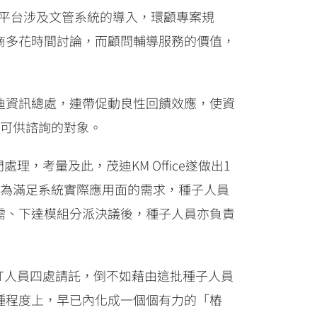
M平台涉及文管系統的導入，環顧專案規
商多花時間討論，而顧問輔導服務的價值，
迪資訊總處，連帶促動良性回饋效應，使資
個可供諮詢的對象。
考量及此，茂迪KM Office遂做出1
，為滿足系統實際應用面的需求，種子人員
需、下達模組分派決議後，種子人員亦負責
T人員四處請託，倒不如藉由這批種子人員
種程度上，早已內化成一個個有力的「樁