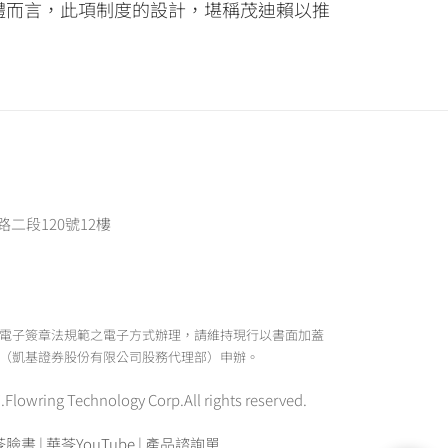
體而言，此項制度的設計，堪稱茂迪賴以推
路二段120號12樓
電子簽章法規範之電子方式辦理，請維持現行以書面加蓋
（凱基證券股份有限公司股務代理部）申辦。
ing Technology Corp.All rights reserved.
苓臉書
|
華苓YouTube
|
產品諮詢單