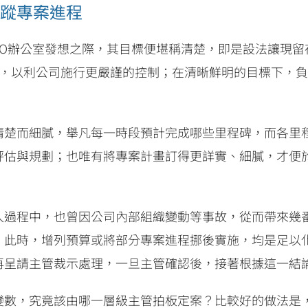
蹤專案進程
EO辦公室發想之際，其目標便堪稱清楚，即是設法讓現
制，以利公司施行更嚴謹的控制；在清晰鮮明的目標下，
清楚而細膩，舉凡每一時段預計完成哪些里程碑，而各里
評估與規劃；也唯有將專案計畫訂得更詳實、細膩，才便
入過程中，也曾因公司內部組織變動等事故，從而帶來幾
，此時，增列預算或將部分專案進程挪後實施，均是足以
再呈請主管裁示處理，一旦主管確認後，接著根據這一結
變數，究竟該由哪一層級主管拍板定案？比較好的做法是