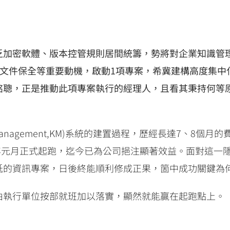
乏加密軟體、版本控管規則居間統籌，勢將對企業知識管
、文件保全等重要動機，啟動1項專案，希冀建構高度集
銘聰，正是推動此項專案執行的經理人，且看其秉持何等
Management,KM)系統的建置過程，歷經長達7、8個
9年元月正式起跑，迄今已為公司挹注顯著效益。面對這一隱
低的資訊專案，日後終能順利修成正果，箇中成功關鍵為何
由執行單位按部就班加以落實，顯然就能贏在起跑點上。