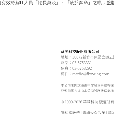
有效紓解IT人員「鞭長莫及」、「疲於奔命」之嘆；整
華苓科技股份有限公司
地址：30072新竹市東區公道五
電話：03-5753331
傳真：03-5753292
郵件：media@flowring.com
本公司未開放股東申辦股務事務得採
原留印鑑方式向本公司股務代理機構
© 1999-2026 華苓科技 版權所有.Flowr
隱私權政策
|
資訊安全政策
|
華