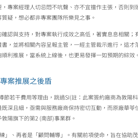
要，專案經理人切忌悶不吭聲、亦不宜擅作主張，否則到
等質疑，想必都非專案團隊所樂見之事。
的確認與支持，對專案執行成效之高低，著實息息相關；
畫書，並將相關內容呈報主管，一經主管裁示進行，這才
夠順利推展，當系統上線後，也更易發揮一如預期的綜效
專案推展之後盾
撙節若干費用等理由，跳過SI(註：此案簽約廠商為敦陽
量既深且細，亟需與服務廠商保持密切互動，而原廠華苓
陽旗下的第2 (南部)事業群。
訓練」、再者是「顧問輔導」。有關前項使命，旨在協助