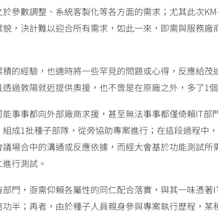
之於參數調整、系統客製化等各方面的需求；尤其此次K
樣貌，決計難以迎合所有需求，如此一來，即需與服務廠
累積的經驗，也適時將一些罕見的問題或心得，反應給茂
且透過敦陽就近提供奧援，也不啻是在原廠之外，多了1
事事都向外部廠商求援，甚至無法事事都僅倚賴IT部門處理，
，組成1批種子部隊，從旁協助專案進行；在這段過程中
會議場合中的溝通或反應依據，而經大會基於功能測試所
仁進行測試。
部門，亟需仰賴各屬性的同仁配合落實，與其一味憑著I
倍功半；再者，由於種子人員親身參與專案執行歷程，某