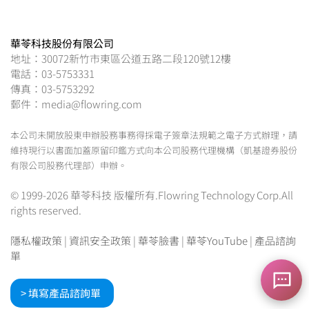
華苓科技股份有限公司
地址：30072新竹市東區公道五路二段120號12樓
電話：03-5753331
傳真：03-5753292
郵件：media@flowring.com
本公司未開放股東申辦股務事務得採電子簽章法規範之電子方式辦理，請
維持現行以書面加蓋原留印鑑方式向本公司股務代理機構（凱基證券股份
有限公司股務代理部）申辦。
© 1999-2026 華苓科技 版權所有.Flowring Technology Corp.All
rights reserved.
隱私權政策
|
資訊安全政策
|
華苓臉書
|
華苓YouTube
|
產品諮詢
單
> 填寫產品諮詢單